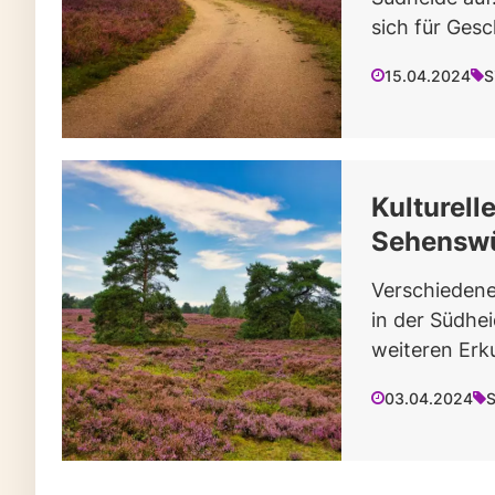
sich für Gesc
15.04.2024
S
Kulturell
Sehenswü
Verschiedene
in der Südhei
weiteren Erk
03.04.2024
S