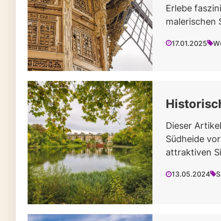
Erlebe faszi
malerischen 
17.01.2025
Wu
Historisc
Dieser Artike
Südheide vor 
attraktiven 
13.05.2024
S