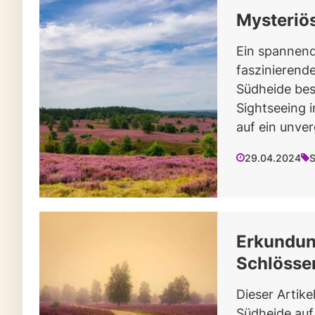
Mysteriö
Ein spannende
faszinierend
Südheide besc
Sightseeing 
auf ein unve
29.04.2024
S
Erkundun
Schlösser
Dieser Artike
Südheide auf.